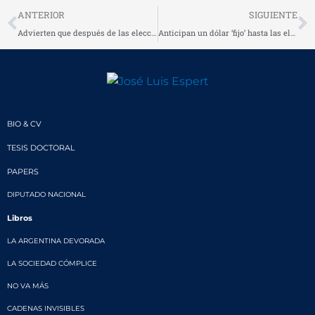
Prev
N
ANTERIOR
SIGUIENTE
Advierten que después de las elecciones se intensificará la presión sobre el dólar
Anticipan un dólar ‘fijo’ hasta las elecciones de junio
BIO & CV
TESIS DOCTORAL
PAPERS
DIPUTADO NACIONAL
Libros
LA ARGENTINA DEVORADA
LA SOCIEDAD CÓMPLICE
NO VA MÁS
CADENAS INVISIBLES