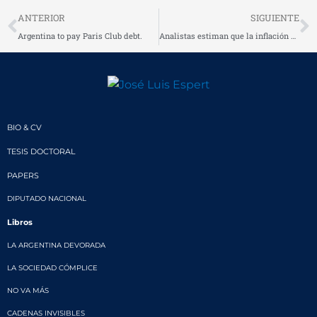
Prev
N
ANTERIOR
SIGUIENTE
Argentina to pay Paris Club debt.
Analistas estiman que la inflación de agosto triplicará a la oficial
BIO & CV
TESIS DOCTORAL
PAPERS
DIPUTADO NACIONAL
Libros
LA ARGENTINA DEVORADA
LA SOCIEDAD CÓMPLICE
NO VA MÁS
CADENAS INVISIBLES