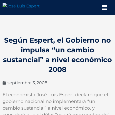
Ir
Men
al
contenido
Según Espert, el Gobierno no
impulsa “un cambio
sustancial” a nivel económico
2008
septiembre 3, 2008
El economista José Luis Espert declaró que el
gobierno nacional no implementará “un
cambio sustancial” a nivel económico, y
consideró que el dólar “estará muy contenido”