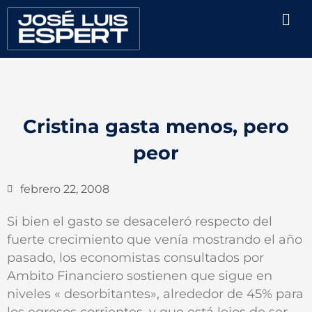
Ir
Men
al
contenido
Cristina gasta menos, pero
peor
febrero 22, 2008
Si bien el gasto se desaceleró respecto del
fuerte crecimiento que venía mostrando el año
pasado, los economistas consultados por
Ambito Financiero sostienen que sigue en
niveles « desorbitantes», alrededor de 45% para
los egresos corrientes, y que está lejos de ser