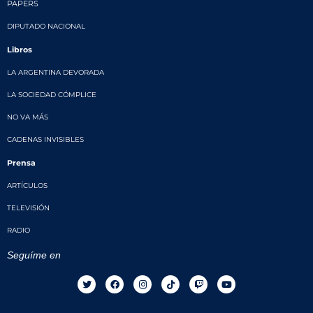
PAPERS
DIPUTADO NACIONAL
Libros
LA ARGENTINA DEVORADA
LA SOCIEDAD CÓMPLICE
NO VA MÁS
CADENAS INVISIBLES
Prensa
ARTÍCULOS
TELEVISIÓN
RADIO
Seguíme en
T
F
I
T
T
Y
w
a
n
i
w
o
i
c
s
k
i
u
t
e
t
t
t
t