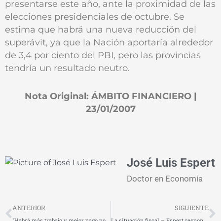
presentarse este año, ante la proximidad de las
elecciones presidenciales de octubre. Se
estima que habrá una nueva reducción del
superávit, ya que la Nación aportaría alrededor
de 3,4 por ciento del PBI, pero las provincias
tendría un resultado neutro.
Nota Original: ÁMBITO FINANCIERO |
23/01/2007
José Luis Espert
Doctor en Economía
Prev
N
ANTERIOR
SIGUIENTE
"Habrá más trabajo y mejor pago porque los salarios los fija Moyano"
La situación fiscal – Espert responde a Ferreres