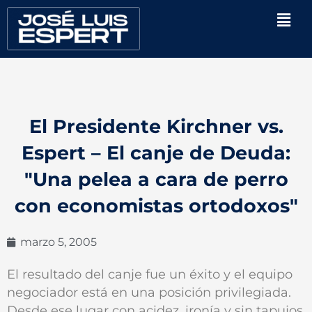
Ir
Men
al
contenido
El Presidente Kirchner vs.
Espert – El canje de Deuda:
"Una pelea a cara de perro
con economistas ortodoxos"
marzo 5, 2005
El resultado del canje fue un éxito y el equipo
negociador está en una posición privilegiada.
Desde ese lugar con acidez, ironía y sin tapujos