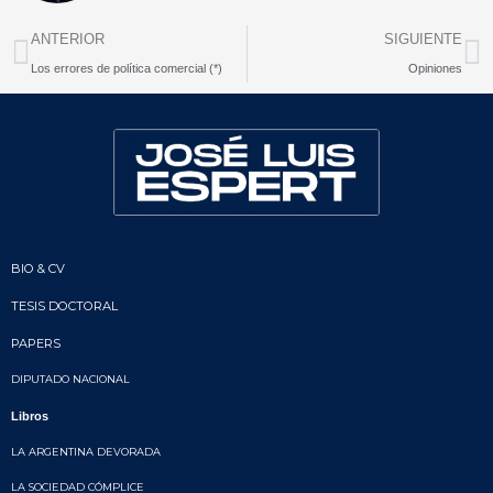
Prev
N
ANTERIOR
SIGUIENTE
Los errores de política comercial (*)
Opiniones
BIO & CV
TESIS DOCTORAL
PAPERS
DIPUTADO NACIONAL
Libros
LA ARGENTINA DEVORADA
LA SOCIEDAD CÓMPLICE