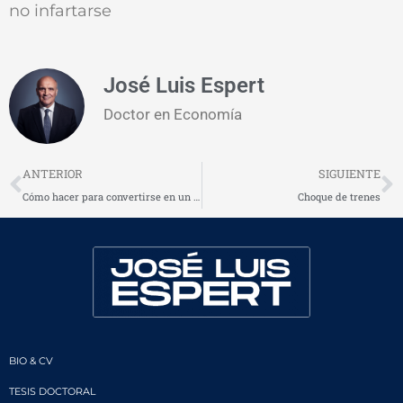
no infartarse
José Luis Espert
Doctor en Economía
Prev
N
ANTERIOR
SIGUIENTE
Cómo hacer para convertirse en un gurú
Choque de trenes
BIO & CV
TESIS DOCTORAL