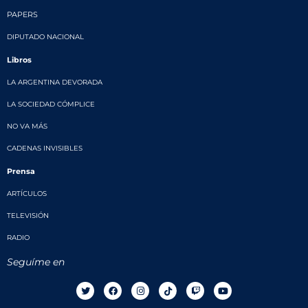
PAPERS
DIPUTADO NACIONAL
Libros
LA ARGENTINA DEVORADA
LA SOCIEDAD CÓMPLICE
NO VA MÁS
CADENAS INVISIBLES
Prensa
ARTÍCULOS
TELEVISIÓN
RADIO
Seguíme en
T
F
I
T
T
Y
w
a
n
i
w
o
i
c
s
k
i
u