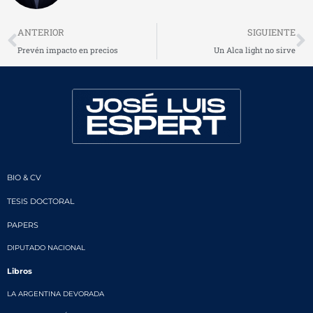
Prev
N
ANTERIOR
SIGUIENTE
Prevén impacto en precios
Un Alca light no sirve
BIO & CV
TESIS DOCTORAL
PAPERS
DIPUTADO NACIONAL
Libros
LA ARGENTINA DEVORADA