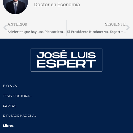
Doctor en Economía
Prev
N
ANTERIOR
SIGUIENTE
Advierten que hay una "desaceleración muy fuerte"
El Presidente Kirchner vs. Espert – El Plan Económico – "Contra los economistas"
BIO & CV
TESIS DOCTORAL
PAPERS
DIPUTADO NACIONAL
Libros