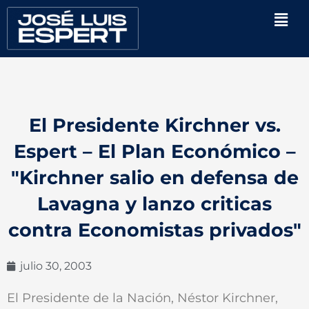
Ir
Men
al
contenido
El Presidente Kirchner vs.
Espert – El Plan Económico –
"Kirchner salio en defensa de
Lavagna y lanzo criticas
contra Economistas privados"
julio 30, 2003
El Presidente de la Nación, Néstor Kirchner,