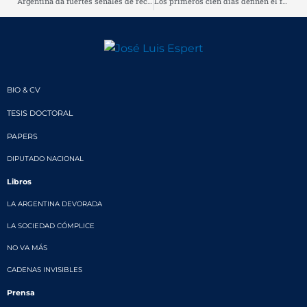
Argentina da fuertes señales de recuperación económica
Los primeros cien días definen el futuro
BIO & CV
TESIS DOCTORAL
PAPERS
DIPUTADO NACIONAL
Libros
LA ARGENTINA DEVORADA
LA SOCIEDAD CÓMPLICE
NO VA MÁS
CADENAS INVISIBLES
Prensa