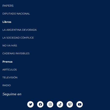
PAPERS
DIPUTADO NACIONAL
Libros
LA ARGENTINA DEVORADA
LA SOCIEDAD CÓMPLICE
NO VA MÁS
CADENAS INVISIBLES
Prensa
ARTÍCULOS
TELEVISIÓN
RADIO
Seguíme en
T
F
I
T
T
Y
w
a
n
i
w
o
i
c
s
k
i
u