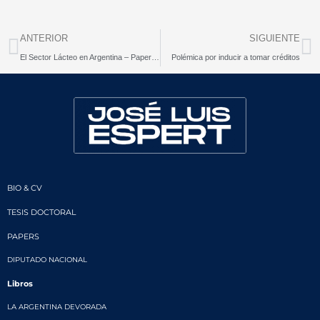
Prev
N
ANTERIOR
SIGUIENTE
El Sector Lácteo en Argentina – Paper Nº 13
Polémica por inducir a tomar créditos
BIO & CV
TESIS DOCTORAL
PAPERS
DIPUTADO NACIONAL
Libros
LA ARGENTINA DEVORADA