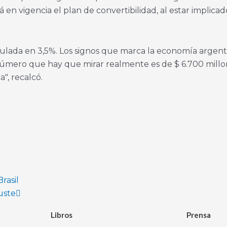
n vigencia el plan de convertibilidad, al estar implicado
tipulada en 3,5%. Los signos que marca la economía argen
l número que hay que mirar realmente es de $ 6.700 millo
", recalcó.
Next
rasil
uste
Libros
Prensa