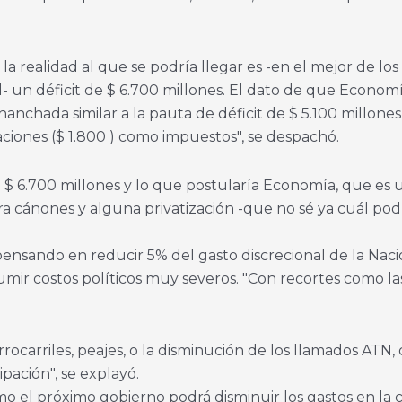
a realidad al que se podría llegar es -en el mejor de l
cal- un déficit de $ 6.700 millones. El dato de que Econ
nchada similar a la pauta de déficit de $ 5.100 millones 
zaciones ($ 1.800 ) como impuestos", se despachó.
 $ 6.700 millones y lo que postularía Economía, que es 
a cánones y alguna privatización -que no sé ya cuál pod
ensando en reducir 5% del gasto discrecional de la Naci
sumir costos políticos muy severos. "Con recortes como la
errocarriles, peajes, o la disminución de los llamados AT
ipación", se explayó.
ómo el próximo gobierno podrá disminuir los gastos en 