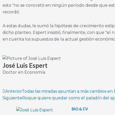
esto "no se concretó en ningún período desde que está e
recordó.
A estas dudas, le sumó la hipótesis de crecimiento es
dicho planteo. Espert insistió, finalmente, con que "e
en cuenta los supuestos de la actual gestión económica
José Luis Espert
Doctor en Economía
Prev
Anterior
Todas las miradas apuntan a más cambios en B
Siguiente
Roque quiere quedar como el paladín del aj
BIO & CV