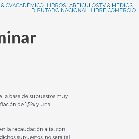
 & CV
ACADÉMICO
LIBROS
ARTÍCULOS
TV & MEDIOS
DIPUTADO NACIONAL
LIBRE COMERCIO
minar
bre la base de supuestos muy
lación de 1,5% y una
en la recaudación alta, con
ichos supuestos, no será tal