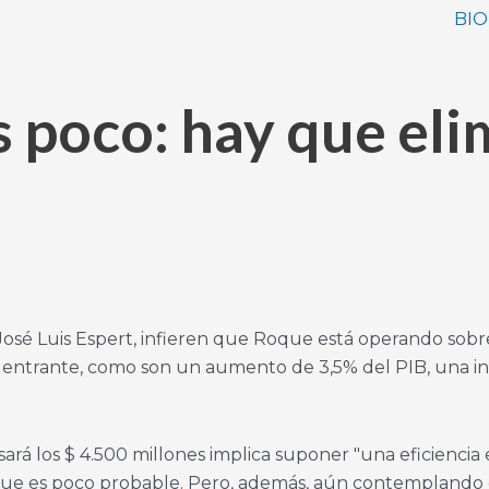
BIO
s poco: hay que eli
, José Luis Espert, infieren que Roque está operando so
o entrante, como son un aumento de 3,5% del PIB, una inf
ará los $ 4.500 millones implica suponer "una eficiencia 
que es poco probable. Pero, además, aún contemplando d