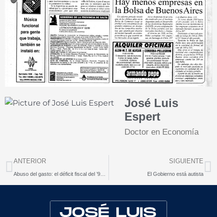
José Luis
Espert
Doctor en Economía
Prev
N
ANTERIOR
SIGUIENTE
Abuso del gasto: el déficit fiscal del ’99 será un rércord
El Gobierno está autista