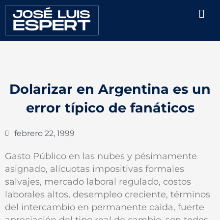
Ir
Men
al
contenido
Dolarizar en Argentina es un
error típico de fanáticos
febrero 22, 1999
Gasto Público en las nubes y pésimamente
asignado, alícuotas impositivas formales
salvajes, mercado laboral regulado, costos
laborales altos, desempleo creciente, términos
del intercambio en permanente caída, fuerte
apreciación del tipo real de cambio, son todos