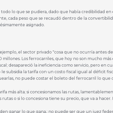
todo lo que se pudiera, dado que había credibilidad en 
nte, cada peso que se recaudó dentro de la convertibilid
 pésimamente asignado.
r ejemplo, el sector privado "cosa que no ocurría antes de
0 millones. Los ferrocarriles, que hoy no son mucho más 
cal; desapareció la ineficiencia como servicio, pero en cu
ubsidia la tarifa con un costo fiscal igual al déficit fisc
arlas, no puede costar el boleto del ferrocarril lo que 
ifa más alta; si concesionamos las rutas, lamentablement
as rutas o si lo concesiona tiene su precio, que va a hace
en ganar lo que gana,; no puede ser que un juez federa