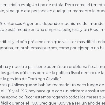
 en criollo es algún tipo de estafa. Pero como el tened
ble, sabe que esa persona en cualquier momento lo pued
 1999; entonces Argentina depende muchísimo del mundo
está metido en una empresa peligrosa y un Brasil muy 
 difícil y el año próximo creo que va a ser más difícil tod
entina, en problemas internos, como por ejemplo no h
tina y nuestro país tiene además un problema fiscal muy 
os gastos públicos porque la política fiscal dentro de la
 la gestión de Domingo Cavallo".
nanzas públicas que se habían recreado un poco luego de 
e el ´91 y el ´96, hoy hace que con un ministro absolu
ne apoyo político" estemos rogando todos los meses qu
er fácil durante el ´99. Creo que 1999 va a ser un año de 