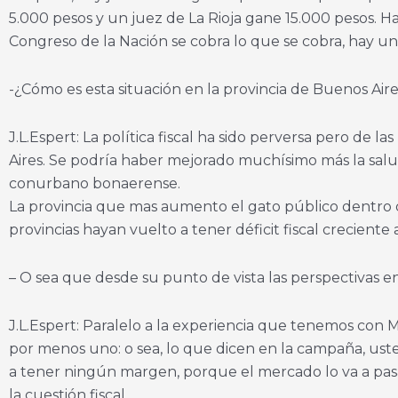
5.000 pesos y un juez de La Rioja gane 15.000 pesos. H
Congreso de la Nación se cobra lo que se cobra, hay 
-¿Cómo es esta situación en la provincia de Buenos Air
J.L.Espert: La política fiscal ha sido perversa pero de la
Aires. Se podría haber mejorado muchísimo más la salud
conurbano bonaerense.
La provincia que mas aumento el gato público dentro de
provincias hayan vuelto a tener déficit fiscal creciente 
– O sea que desde su punto de vista las perspectivas
J.L.Espert: Paralelo a la experiencia que tenemos con
por menos uno: o sea, lo que dicen en la campaña, uste
a tener ningún margen, porque el mercado lo va a pasa
la cuestión fiscal.