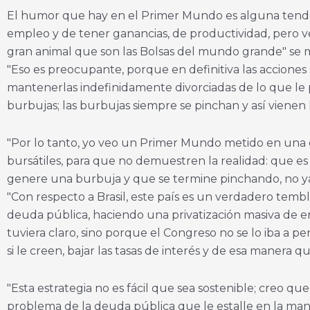
El humor que hay en el Primer Mundo es alguna tendenci
empleo y de tener ganancias, de productividad, pero ve
gran animal que son las Bolsas del mundo grande" se 
"Eso es preocupante, porque en definitiva las acciones
mantenerlas indefinidamente divorciadas de lo que le p
burbujas; las burbujas siempre se pinchan y así vienen 
"Por lo tanto, yo veo un Primer Mundo metido en una em
bursátiles, para que no demuestren la realidad: que 
genere una burbuja y que se termine pinchando, no y
"Con respecto a Brasil, este país es un verdadero temb
deuda pública, haciendo una privatización masiva de e
tuviera claro, sino porque el Congreso no se lo iba a p
si le creen, bajar las tasas de interés y de esa manera
"Esta estrategia no es fácil que sea sostenible; creo 
problema de la deuda pública que le estalle en la mano