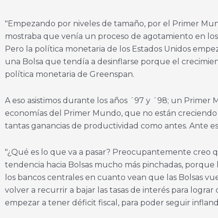
"Empezando por niveles de tamaño, por el Primer Mundo, 
mostraba que venía un proceso de agotamiento en los c
Pero la política monetaria de los Estados Unidos empez
una Bolsa que tendía a desinflarse porque el crecimie
política monetaria de Greenspan.
A eso asistimos durante los años ´97 y ´98; un Primer 
economías del Primer Mundo, que no están creciendo 
tantas ganancias de productividad como antes. Ante eso,
"¿Qué es lo que va a pasar? Preocupantemente creo qu
tendencia hacia Bolsas mucho más pinchadas, porque los
los bancos centrales en cuanto vean que las Bolsas vue
volver a recurrir a bajar las tasas de interés para logr
empezar a tener déficit fiscal, para poder seguir inflan