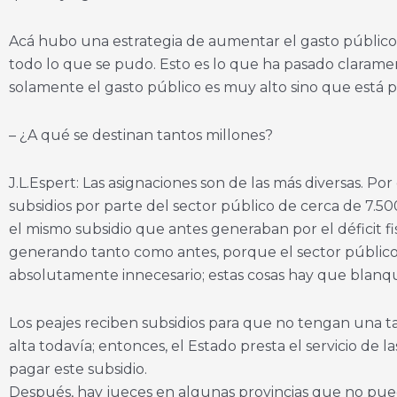
Acá hubo una estrategia de aumentar el gasto público 
todo lo que se pudo. Esto es lo que ha pasado clarame
solamente el gasto público es muy alto sino que está
– ¿A qué se destinan tantos millones?
J.L.Espert: Las asignaciones son de las más diversas. Po
subsidios por parte del sector público de cerca de 7.50
el mismo subsidio que antes generaban por el déficit fis
generando tanto como antes, porque el sector público le s
absolutamente innecesario; estas cosas hay que blanque
Los peajes reciben subsidios para que no tengan una tar
alta todavía; entonces, el Estado presta el servicio de l
pagar este subsidio.
Después, hay jueces en algunas provincias que no pued