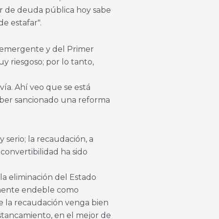
or de deuda pública hoy sabe
e estafar".
 emergente y del Primer
riesgoso; por lo tanto,
avía. Ahí veo que se está
aber sancionado una reforma
serio; la recaudación, a
 convertibilidad ha sido
la eliminación del Estado
tamente endeble como
e la recaudación venga bien
estancamiento, en el mejor de