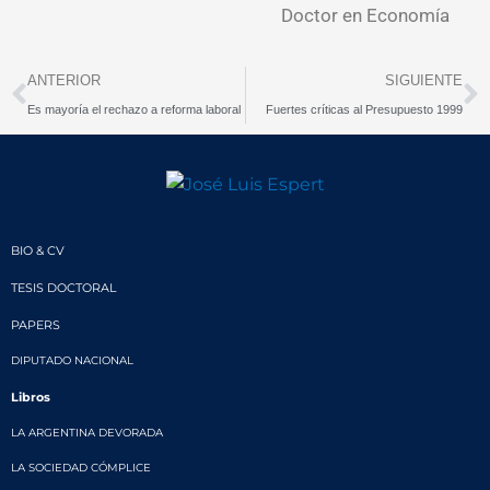
Doctor en Economía
Prev
N
ANTERIOR
SIGUIENTE
Es mayoría el rechazo a reforma laboral
Fuertes críticas al Presupuesto 1999
BIO & CV
TESIS DOCTORAL
PAPERS
DIPUTADO NACIONAL
Libros
LA ARGENTINA DEVORADA
LA SOCIEDAD CÓMPLICE