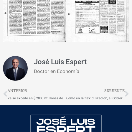
José Luis Espert
Doctor en Economía
Prev
N
ANTERIOR
SIGUIENTE
Ya se excede en $ 2000 millones déficit del ’98
Como en la flexibilización, el Gobierno marcha al posibilismo