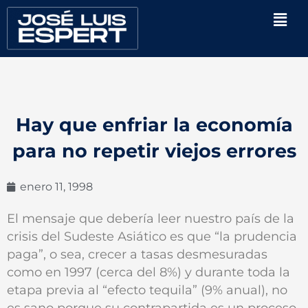
Ir
Men
al
contenido
Hay que enfriar la economía
para no repetir viejos errores
enero 11, 1998
El mensaje que debería leer nuestro país de la
crisis del Sudeste Asiático es que “la prudencia
paga”, o sea, crecer a tasas desmesuradas
como en 1997 (cerca del 8%) y durante toda la
etapa previa al “efecto tequila” (9% anual), no
es sano porque su contrapartida es un proceso