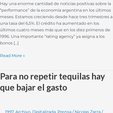
Hay una enorme cantidad de noticias positivas sobre la
“performance” de la economía argentina en los últimos
meses. Estamos creciendo desde hace tres trimestres a
una tasa del 6,5%. El crédito ha aumentado en los
últimos cuatro meses más que en los diez primeros de
1996. Una importante “rating agency” ya asigna a los
bonos […]
Read More »
Para no repetir tequilas hay
Para
no
que bajar el gasto
repetir
tequilas
hay
que
1997
,
Archivo
,
Digitalizada
,
Prensa
/
Nicolas Zarza
/
bajar