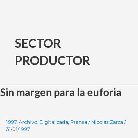
Ir
al
SECTOR
contenido
PRODUCTOR
Sin margen para la euforia
Sin
margen
para
la
euforia
1997
,
Archivo
,
Digitalizada
,
Prensa
/
Nicolas Zarza
/
31/01/1997