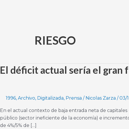
Ir
al
contenido
RIESGO
El déficit actual sería el gra
El
déficit
actual
sería
el
1996
,
Archivo
,
Digitalizada
,
Prensa
/
Nicolas Zarza
/
03/1
gran
En el actual contexto de baja entrada neta de capitales
freno
público (sector ineficiente de la economía) e incremento
para
de 4%/5% de […]
poder