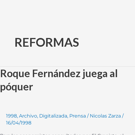
Ir
al
REFORMAS
contenido
Roque Fernández juega al
Roque
Fernández
póquer
juega
al
póquer
1998
,
Archivo
,
Digitalizada
,
Prensa
/
Nicolas Zarza
/
16/04/1998