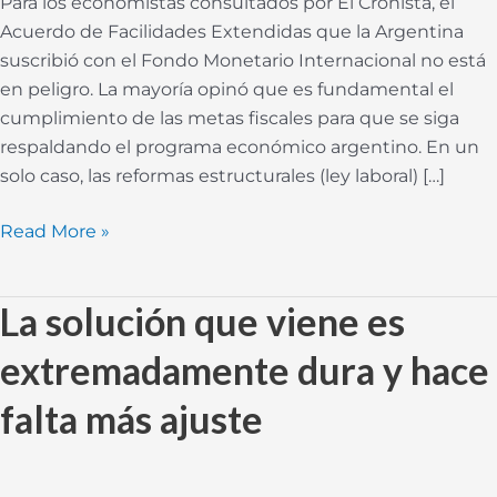
Para los economistas consultados por El Cronista, el
Acuerdo de Facilidades Extendidas que la Argentina
suscribió con el Fondo Monetario Internacional no está
en peligro. La mayoría opinó que es fundamental el
cumplimiento de las metas fiscales para que se siga
respaldando el programa económico argentino. En un
solo caso, las reformas estructurales (ley laboral) […]
Read More »
La solución que viene es
La
solución
extremadamente dura y hace
que
viene
falta más ajuste
es
extremadamente
dura