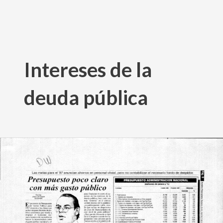
Ir
al
Intereses de la
contenido
deuda pública
Presupuesto
poco
claro
con
más
gasto
público