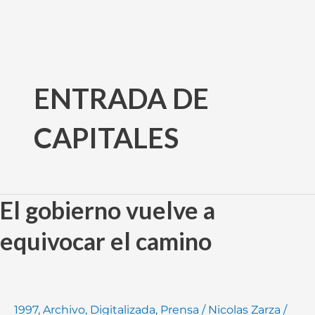
Ir
al
ENTRADA DE
contenido
CAPITALES
El gobierno vuelve a
El
gobierno
equivocar el camino
vuelve
a
equivocar
el
1997
,
Archivo
,
Digitalizada
,
Prensa
/
Nicolas Zarza
/
camino