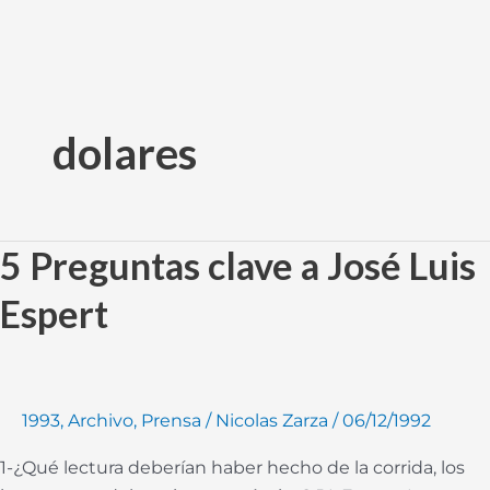
Ir
al
dolares
contenido
5 Preguntas clave a José Luis
5
Preguntas
Espert
clave
a
José
Luis
1993
,
Archivo
,
Prensa
/
Nicolas Zarza
/
06/12/1992
Espert
1-¿Qué lectura deberían haber hecho de la corrida, los