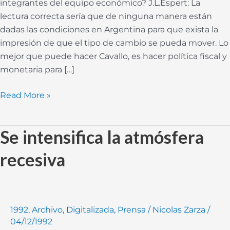
integrantes del equipo económico? J.L.Espert: La
lectura correcta sería que de ninguna manera están
dadas las condiciones en Argentina para que exista la
impresión de que el tipo de cambio se pueda mover. Lo
mejor que puede hacer Cavallo, es hacer política fiscal y
monetaria para […]
Read More »
Se intensifica la atmósfera
Se
intensifica
recesiva
la
atmósfera
recesiva
1992
,
Archivo
,
Digitalizada
,
Prensa
/
Nicolas Zarza
/
04/12/1992