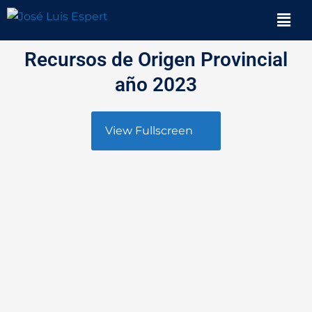
Ir
Men
al
contenido
Recursos de Origen Provincial
año 2023
View Fullscreen