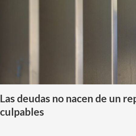
tiren
la
pelota
es
ridículo
porque
todos
fueron
culpables
Las deudas no nacen de un rep
culpables