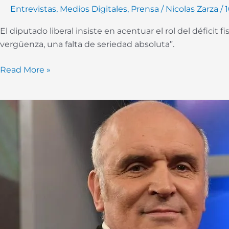
Entrevistas
,
Medios Digitales
,
Prensa
/
Nicolas Zarza
/
El diputado liberal insiste en acentuar el rol del déficit
vergüenza, una falta de seriedad absoluta”.
Read More »
ES
SALUD
Y
ECONOMÍA,
ESTÚPIDOS