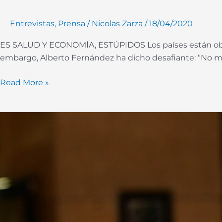
Entrevistas
,
Prensa
/
Nicolas Zarza
/
18/04/2020
ES SALUD Y ECONOMÍA, ESTÚPIDOS Los países están obse
embargo, Alberto Fernández ha dicho desafiante: “No me
Read More »
No
sé
si
Macri
está
fuera
de
la
realidad