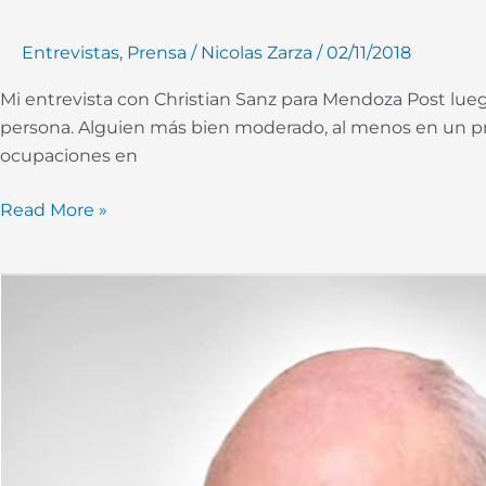
Entrevistas
,
Prensa
/
Nicolas Zarza
/
02/11/2018
Mi entrevista con Christian Sanz para Mendoza Post lue
persona. Alguien más bien moderado, al menos en un pri
ocupaciones en
Read More »
Mi
participación
en
“Lanata
Sin
Filtro
–
10/07/2018