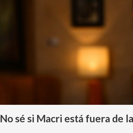
o
es
cínico
No sé si Macri está fuera de la