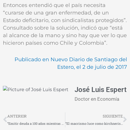
Entonces entendió que el país necesita
“curarse de una gran enfermedad, de un
Estado deficitario, con sindicalistas protegidos”.
Consultado sobre la solución, indicó que “está
al alcance de la mano y sino hay que ver lo que
hicieron países como Chile y Colombia”.
Publicado en Nuevo Diario de Santiago del
Estero, el 2 de julio de 2017
José Luis Espert
Doctor en Economía
Prev
N
ANTERIOR
SIGUIENTE
“Emitir deuda a 100 años mientras se suspenden pensiones por invalidez constituye una excentricidad ridícula”
“El macrismo luce como kirchnerismo de buenos modales en lo económico”