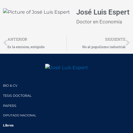
José Luis Espert
Doctor en Economía
Prev
N
ANTERIOR
SIGUIENTE
Es la emision, estúpido
No al populismo industrial
BIO & CV
TESIS DOCTORAL
PAPERS
DIPUTADO NACIONAL
Libros