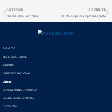
Prev
N
ANTERIOR
SIGUIENTE
The Dialogue Continues
El 82%. La pelea es por más gasto
BIO & CV
TESIS DOCTORAL
PAPERS
DIPUTADO NACIONAL
Libros
LA ARGENTINA DEVORADA
LA SOCIEDAD CÓMPLICE
NO VA MÁS