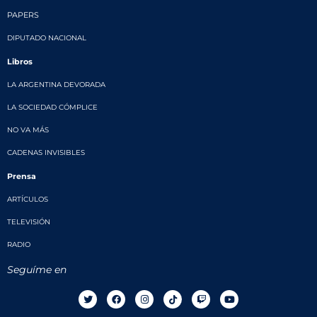
PAPERS
DIPUTADO NACIONAL
Libros
LA ARGENTINA DEVORADA
LA SOCIEDAD CÓMPLICE
NO VA MÁS
CADENAS INVISIBLES
Prensa
ARTÍCULOS
TELEVISIÓN
RADIO
Seguíme en
T
F
I
T
T
Y
w
a
n
i
w
o
i
c
s
k
i
u