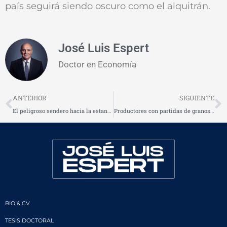
país seguirá siendo oscuro como el alquitrán.
José Luis Espert
Doctor en Economía
Prev
N
ANTERIOR
SIGUIENTE
El peligroso sendero hacia la estanflación
Productores con partidas de granos 2007/08 en la encrucijada: vender o no vender ahora
BIO & CV
TESIS DOCTORAL