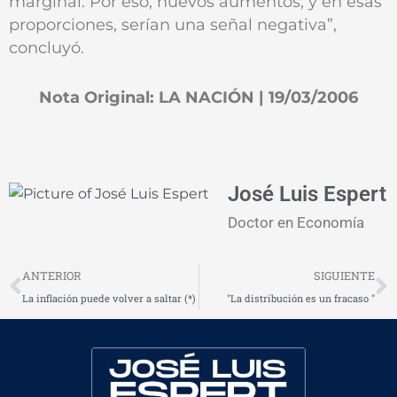
marginal. Por eso, nuevos aumentos, y en esas
proporciones, serían una señal negativa”,
concluyó.
Nota Original: LA NACIÓN | 19/03/2006
José Luis Espert
Doctor en Economía
Prev
N
ANTERIOR
SIGUIENTE
La inflación puede volver a saltar (*)
"La distribución es un fracaso "