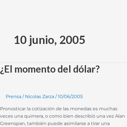
Ir
al
10 junio, 2005
contenido
¿El momento del dólar?
¿El
momento
del
dólar?
Prensa
/
Nicolas Zarza
/
10/06/2005
Pronosticar la cotización de las monedas es muchas
veces una quimera, o como bien describió una vez Alan
Greenspan, también puede asimilarse a tirar una