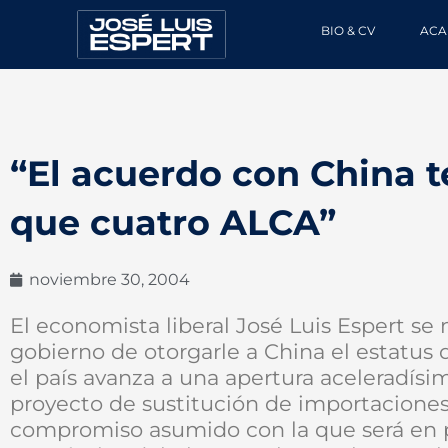
Ir
BIO & CV
ACA
al
contenido
“El acuerdo con China 
que cuatro ALCA”
noviembre 30, 2004
El economista liberal José Luis Espert se
gobierno de otorgarle a China el estatu
el país avanza a una apertura aceleradísi
proyecto de sustitución de importaciones 
compromiso asumido con la que será en p