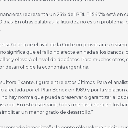
inancieras representa un 25% del PBI. El 54,7% está en cu
0 días. En otras palabras, la liquidez no es un problema, 
.
 señalar que el aval de la Corte no provocará un sismo e
no significa que el fallo no afecte en nada a los bancos; p
ellos y elevará el nivel de depósitos. Para muchos otros, e
r desarrollo de la economía argentina.
ltora Exante, figura entre estos últimos. Para el analista 
o afectada por el Plan Bonex en 1989 y por la violación a 
a no hay norma que pueda preservar o garantizar a los d
absurdo. En este escenario, habrá menos dinero en los ba
va implicar un menor grado de desarrollo.”
y remedio inmediato” y la gente sólo volverá a dejar sus