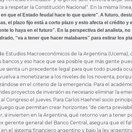
a a respetar la Constitución Nacional”. En la misma línea,
e en que el Estado feudal hace lo que quiere”. A futuro, des
el plazo fijo está a corto plazo y esto afecta el crédito y 
mente lo haya en el futuro”. En la perspectiva del analista, n
drado, “va a tener que hacer malabares” para estirar los pl
 de Estudios Macroeconómicos de la Argentina (Ucema), d
los bancos y eso hace que sea posible que más gente pued
que sienta un precedente legal para que todo pueda ocu
a vuelva a monetizarse a los niveles de los noventa, porq
dose en el criterio de la emergencia. Para el académic
andes proyectos de inversión es necesario eliminar la em
l Congreso el jueves. Para Carlos Haehnel socio principal
uego que permitan crear horizontes “de cierta previsibil
, si invierten en la Argentina, qué retorno van a tener p
ex gerente general del Banco Central, asegura que el fal
 en el sistema financiero argentino y bajo la ley argentina