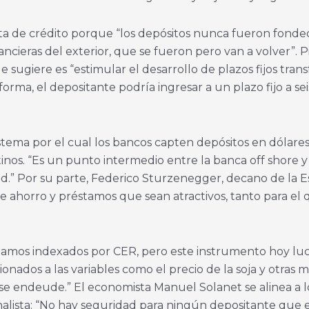
rta de crédito porque “los depósitos nunca fueron fonde
nancieras del exterior, que se fueron pero van a volver”.
 sugiere es “estimular el desarrollo de plazos fijos trans
orma, el depositante podría ingresar a un plazo fijo a s
stema por el cual los bancos capten depósitos en dólares 
inos. “Es un punto intermedio entre la banca off shore y l
dad.” Por su parte, Federico Sturzenegger, decano de la 
e ahorro y préstamos que sean atractivos, tanto para el
stamos indexados por CER, pero este instrumento hoy luce
ionados a las variables como el precio de la soja y otras
se endeude.” El economista Manuel Solanet se alinea a 
nalista: “No hay seguridad para ningún depositante que e