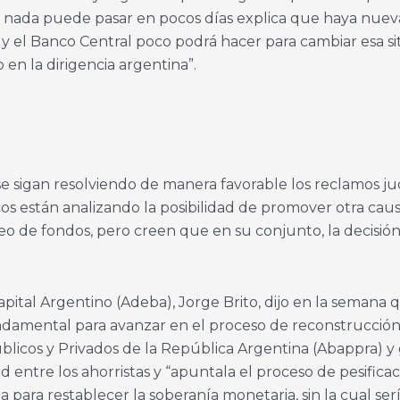
ue nada puede pasar en pocos días explica que haya nue
 el Banco Central poco podrá hacer para cambiar esa sit
n la dirigencia argentina”.
e se sigan resolviendo de manera favorable los reclamos ju
s están analizando la posibilidad de promover otra causa
eo de fondos, pero creen que en su conjunto, la decisión d
pital Argentino (Adeba), Jorge Brito, dijo en la semana 
amental para avanzar en el proceso de reconstrucción n
Públicos y Privados de la República Argentina (Abappra) 
 entre los ahorristas y “apuntala el proceso de pesificac
 para restablecer la soberanía monetaria, sin la cual se