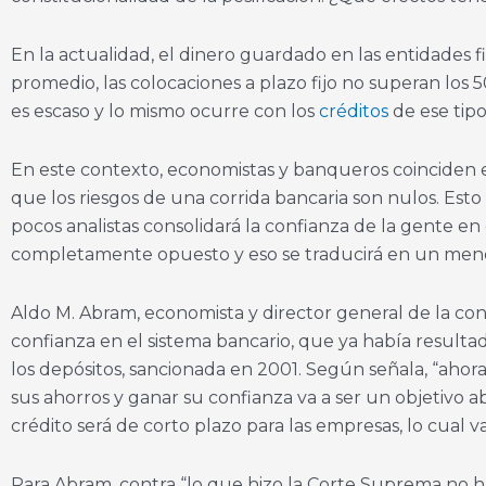
En la actualidad, el dinero guardado en las entidades f
promedio, las colocaciones a plazo fijo no superan los 5
es escaso y lo mismo ocurre con los
créditos
de ese tipo
En este contexto, economistas y banqueros coinciden en
que los riesgos de una corrida bancaria son nulos. Esto 
pocos analistas consolidará la confianza de la gente en 
completamente opuesto y eso se traducirá en un meno
Aldo M. Abram, economista y director general de la consu
confianza en el sistema bancario, que ya había resultad
los depósitos, sancionada en 2001. Según señala, “ahor
sus ahorros y ganar su confianza va a ser un objetivo 
crédito será de corto plazo para las empresas, lo cual 
Para Abram, contra “lo que hizo la Corte Suprema no ha