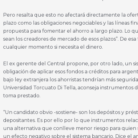
Pero resalta que esto no afectará directamente la ofe
plazo como las obligaciones negociables y las líneas fi
propuesta para fomentar el ahorro a largo plazo. Lo que
sean los creadores de mercado de esos plazos”. De esa f
cualquier momento si necesita el dinero.
El ex gerente del Central propone, por otro lado, un si
obligación de aplicar esos fondos a créditos para argent
bajo ley extranjera los ahorristas tendrían más seguri
Universidad Torcuato Di Tella, aconseja instrumentos d
toma prestado.
“Un candidato obvio -sostiene- son los depósitos y pré
depositantes. Es por ello por lo que instrumentos relac
una alternativa que conlleve menor riesgo para quien 
un efecto negativo sobre el sistema bancario. Dice el a