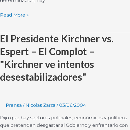
determinación, hay
Read More »
El Presidente Kirchner vs.
El
Presidente
Espert – El Complot –
Kirchner
vs.
"Kirchner ve intentos
Espert
–
desestabilizadores"
El
Complot
–
"Kirchner
Prensa
/
Nicolas Zarza
/
03/06/2004
ve
Dijo que hay sectores policiales, económicos y políticos
intentos
que pretenden desgastar al Gobierno y enfrentarlo con
desestabilizadores"