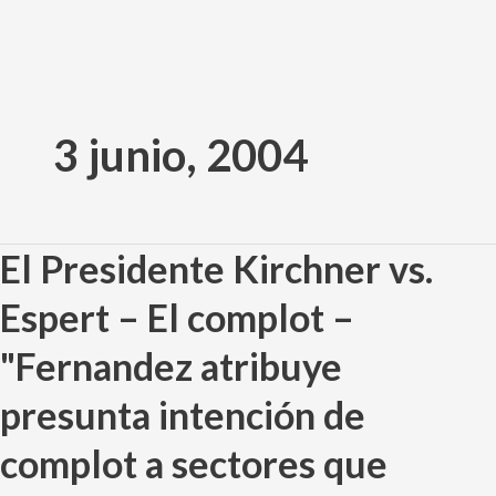
Ir
al
3 junio, 2004
contenido
El Presidente Kirchner vs.
El
Presidente
Espert – El complot –
Kirchner
vs.
"Fernandez atribuye
Espert
–
presunta intención de
El
complot a sectores que
complot
–