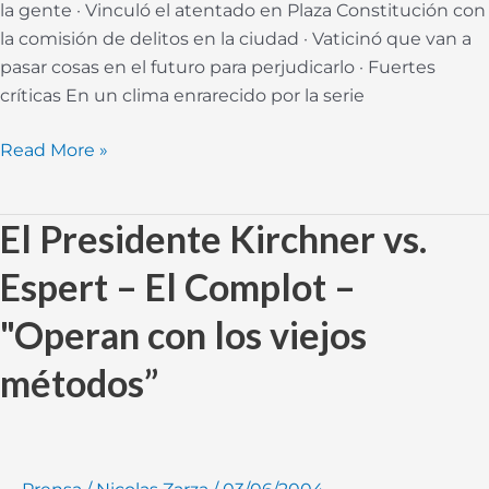
la gente · Vinculó el atentado en Plaza Constitución con
la comisión de delitos en la ciudad · Vaticinó que van a
pasar cosas en el futuro para perjudicarlo · Fuertes
críticas En un clima enrarecido por la serie
Read More »
El Presidente Kirchner vs.
El
Presidente
Espert – El Complot –
Kirchner
vs.
"Operan con los viejos
Espert
–
métodos”
El
Complot
–
"Operan