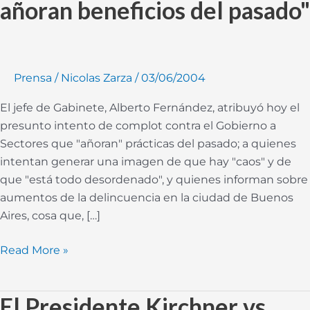
añoran beneficios del pasado"
"Fernandez
atribuye
presunta
intención
Prensa
/
Nicolas Zarza
/
03/06/2004
de
complot
El jefe de Gabinete, Alberto Fernández, atribuyó hoy el
a
presunto intento de complot contra el Gobierno a
sectores
Sectores que "añoran" prácticas del pasado; a quienes
que
intentan generar una imagen de que hay "caos" y de
añoran
que "está todo desordenado", y quienes informan sobre
beneficios
aumentos de la delincuencia en la ciudad de Buenos
del
Aires, cosa que, […]
pasado"
Read More »
El Presidente Kirchner vs.
El