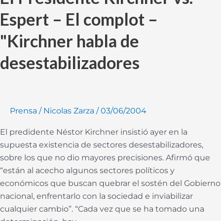
Presidente
Espert – El complot –
Kirchner
vs.
"Kirchner habla de
Espert
–
desestabilizadores
El
complot
–
"Kirchner
Prensa
/
Nicolas Zarza
/
03/06/2004
habla
El predidente Néstor Kirchner insistió ayer en la
de
supuesta existencia de sectores desestabilizadores,
desestabilizadores
sobre los que no dio mayores precisiones. Afirmó que
“están al acecho algunos sectores políticos y
económicos que buscan quebrar el sostén del Gobierno
nacional, enfrentarlo con la sociedad e inviabilizar
cualquier cambio”. “Cada vez que se ha tomado una