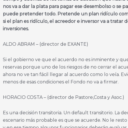
nos va a dar la plata para pagar ese desembolso o se p
puede pretender todo. Pretende un plan ridículo como
si el plan es ridículo, el acreedor e inversor va a trat
inversiones.
ALDO ABRAM – (director de EXANTE)
Si el gobierno ve que el acuerdo no es inminente y que 
reservas porque uno de los riesgos de no cerrar el acu
ahora no ve tan fácil llegar al acuerdo como lo veía.
menos de esas condiciones el Fondo no va a firmar.
HORACIO COSTA – (director de Pastore,Costa y Asoc.)
Es una decisión transitoria. Un default transitorio. La d
escenario más probable es que se acuerde. No le res
y en ese tiempo algunos funcionarios deberán evaluar l