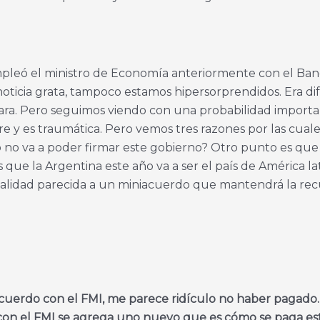
leó el ministro de Economía anteriormente con el Banco 
ticia grata, tampoco estamos hipersorprendidos. Era difí
pagara. Pero seguimos viendo con una probabilidad importa
e y es traumática. Pero vemos tres razones por las cuales
o va a poder firmar este gobierno? Otro punto es que 
 que la Argentina este año va a ser el país de América l
calidad parecida a un miniacuerdo que mantendrá la rec
cuerdo con el FMI, me parece ridículo no haber pagado.
con el FMI se agrega uno nuevo que es cómo se paga es