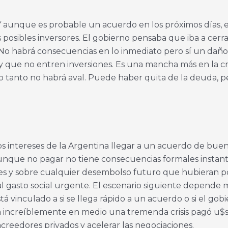
. Y aunque es probable un acuerdo en los próximos días, 
osibles inversores. El gobierno pensaba que iba a cerra
No habrá consecuencias en lo inmediato pero sí un dañ
y que no entren inversiones. Es una mancha más en la cred
o tanto no habrá aval. Puede haber quita de la deuda, pe
 intereses de la Argentina llegar a un acuerdo de buena
Aunque no pagar no tiene consecuencias formales instan
es y sobre cualquier desembolso futuro que hubieran po
 gasto social urgente. El escenario siguiente depende m
 vinculado a si se llega rápido a un acuerdo o si el gobi
na increíblemente en medio una tremenda crisis pagó u$
creedores privados y acelerar las negociaciones.