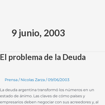
Ir
al
9 junio, 2003
contenido
El problema de la Deuda
El
problema
de
la
Deuda
Prensa
/
Nicolas Zarza
/
09/06/2003
La deuda argentina transformó los números en un
estado de ánimo. Las claves de cómo países y
empresarios deben negociar con sus acreedores y, al