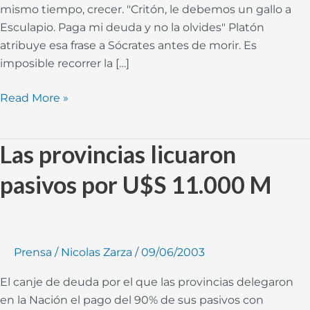
mismo tiempo, crecer. "Critón, le debemos un gallo a
Esculapio. Paga mi deuda y no la olvides" Platón
atribuye esa frase a Sócrates antes de morir. Es
imposible recorrer la […]
Read More »
Las provincias licuaron
Las
provincias
pasivos por U$S 11.000 M
licuaron
pasivos
por
U$S
Prensa
/
Nicolas Zarza
/
09/06/2003
11.000
M
El canje de deuda por el que las provincias delegaron
en la Nación el pago del 90% de sus pasivos con