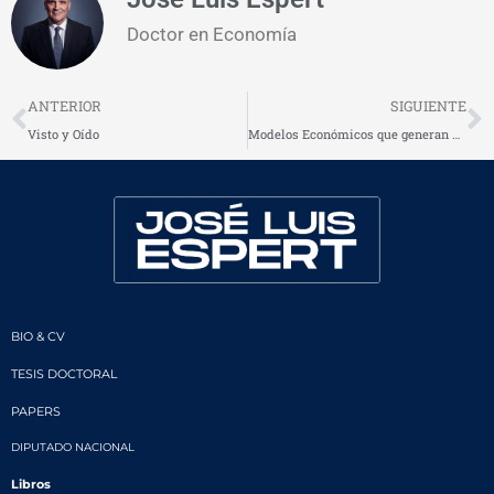
Doctor en Economía
Prev
N
ANTERIOR
SIGUIENTE
Visto y Oído
Modelos Económicos que generan pobreza
BIO & CV
TESIS DOCTORAL
PAPERS
DIPUTADO NACIONAL
Libros