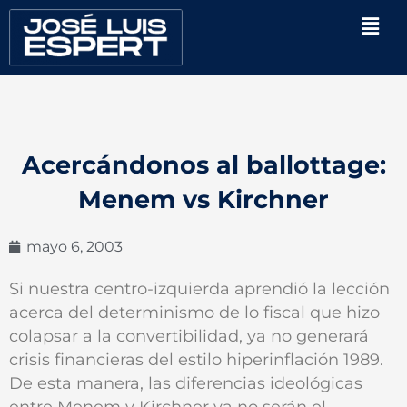
Ir
Men
al
contenido
Acercándonos al ballottage:
Menem vs Kirchner
mayo 6, 2003
Si nuestra centro-izquierda aprendió la lección
acerca del determinismo de lo fiscal que hizo
colapsar a la convertibilidad, ya no generará
crisis financieras del estilo hiperinflación 1989.
De esta manera, las diferencias ideológicas
entre Menem y Kirchner ya no serán el