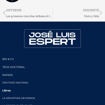
Prev
N
ANTERIOR
SIGUIENTE
Los primeros cien días definen el futuro
Visto y Oído
BIO & CV
TESIS DOCTORAL
PAPERS
DIPUTADO NACIONAL
Libros
LA ARGENTINA DEVORADA