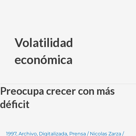
Ir
al
Volatilidad
contenido
económica
Preocupa crecer con más
Preocupa
crecer
déficit
con
más
déficit
1997
,
Archivo
,
Digitalizada
,
Prensa
/
Nicolas Zarza
/