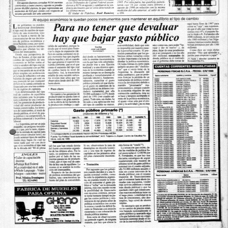
hay
que
bajar
el
gasto
público