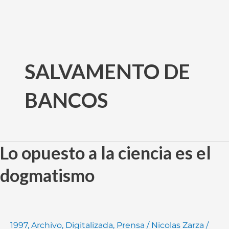
Ir
al
SALVAMENTO DE
contenido
BANCOS
Lo opuesto a la ciencia es el
Lo
opuesto
dogmatismo
a
la
ciencia
es
1997
,
Archivo
,
Digitalizada
,
Prensa
/
Nicolas Zarza
/
el