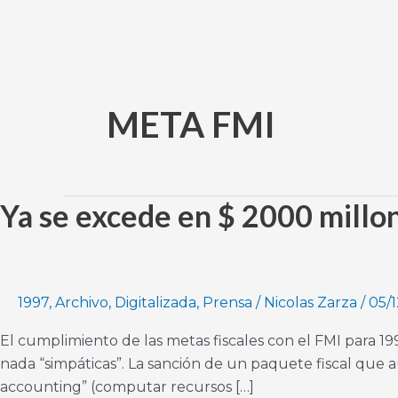
Ir
al
contenido
META FMI
Ya se excede en $ 2000 millone
Ya
se
excede
en
$
1997
,
Archivo
,
Digitalizada
,
Prensa
/
Nicolas Zarza
/
05/1
2000
El cumplimiento de las metas fiscales con el FMI para 
millones
nada “simpáticas”. La sanción de un paquete fiscal que 
déficit
accounting” (computar recursos […]
del