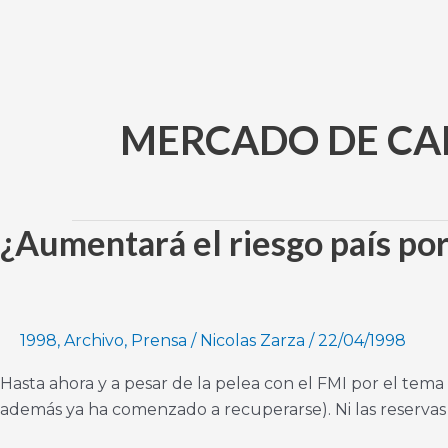
Ir
al
contenido
MERCADO DE CA
¿Aumentará el riesgo país por
¿Aumentará
el
riesgo
país
por
1998
,
Archivo
,
Prensa
/
Nicolas Zarza
/
22/04/1998
causa
Hasta ahora y a pesar de la pelea con el FMI por el tema
del
además ya ha comenzado a recuperarse). Ni las reservas 
déficit
externo?