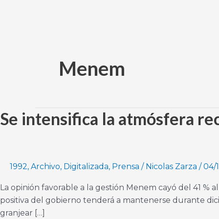
Ir
al
contenido
Menem
Se intensifica la atmósfera re
Se
intensifica
la
atmósfera
recesiva
1992
,
Archivo
,
Digitalizada
,
Prensa
/
Nicolas Zarza
/
04/
La opinión favorable a la gestión Menem cayó del 41 % a
positiva del gobierno tenderá a mantenerse durante dici
granjear […]