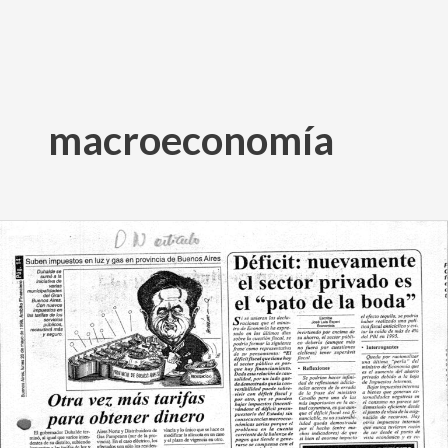
Ir
al
macroeconomía
contenido
Déficit:
nuevamente
el
sector
privado
es
el
"pato
de