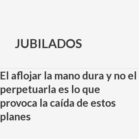
Ir
al
JUBILADOS
contenido
El aflojar la mano dura y no el
El
aflojar
perpetuarla es lo que
la
mano
provoca la caída de estos
dura
y
planes
no
el
perpetuarla