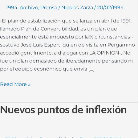
es
1994
,
Archivo
,
Prensa
/
Nicolas Zarza
/
20/02/1994
lo
-El plan de estabilización que se lanza en abril de 1991,
que
llamado Plan de Convertibilidad, es un plan que
provoca
esencialmente está impuesto por la.% circunstancias -
la
sostuvo José Luis Espert, quien de visita en Pergamino
caída
accedió gentilmente, a dialogar con LA OPINION-. No
de
fue un plan demasiado deliberadamente pensando ni
estos
por el equipo económico que envía […]
planes
Read More »
Nuevos puntos de inflexión
Nuevos
puntos
de
inflexión