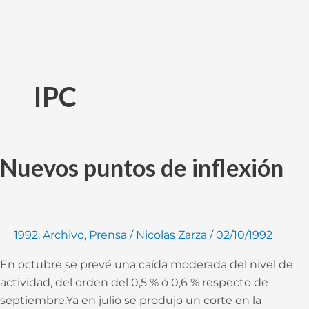
Ir
al
IPC
contenido
Nuevos puntos de inflexión
Nuevos
puntos
de
inflexión
1992
,
Archivo
,
Prensa
/
Nicolas Zarza
/
02/10/1992
En octubre se prevé una caída moderada del nivel de
actividad, del orden del 0,5 % ó 0,6 % respecto de
septiembre.Ya en julio se produjo un corte en la