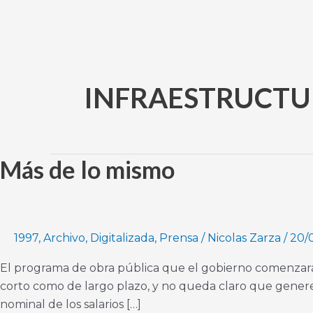
Ir
al
contenido
INFRAESTRUCT
Más de lo mismo
Más
de
lo
mismo
1997
,
Archivo
,
Digitalizada
,
Prensa
/
Nicolas Zarza
/
20/
El programa de obra pública que el gobierno comenzará c
corto como de largo plazo, y no queda claro que genere
nominal de los salarios […]