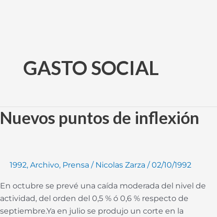
Ir
al
GASTO SOCIAL
contenido
Nuevos puntos de inflexión
Nuevos
puntos
de
inflexión
1992
,
Archivo
,
Prensa
/
Nicolas Zarza
/
02/10/1992
En octubre se prevé una caída moderada del nivel de
actividad, del orden del 0,5 % ó 0,6 % respecto de
septiembre.Ya en julio se produjo un corte en la