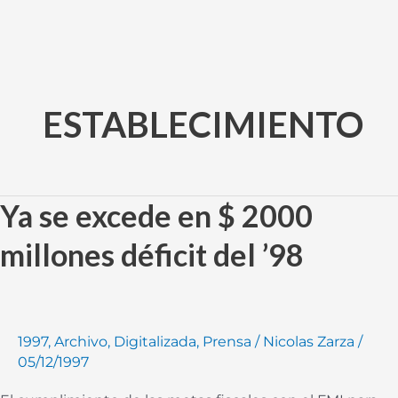
Ir
al
ESTABLECIMIENTO
contenido
Ya se excede en $ 2000
Ya
se
millones déficit del ’98
excede
en
$
2000
1997
,
Archivo
,
Digitalizada
,
Prensa
/
Nicolas Zarza
/
millones
05/12/1997
déficit
del