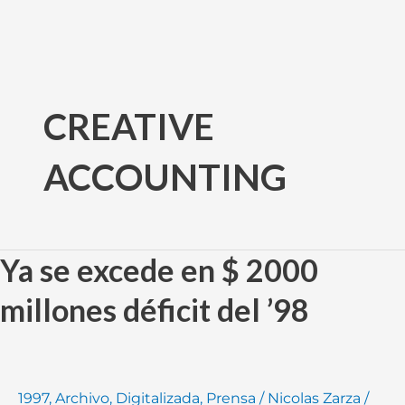
Ir
al
CREATIVE
contenido
ACCOUNTING
Ya se excede en $ 2000
Ya
se
millones déficit del ’98
excede
en
$
2000
1997
,
Archivo
,
Digitalizada
,
Prensa
/
Nicolas Zarza
/
millones